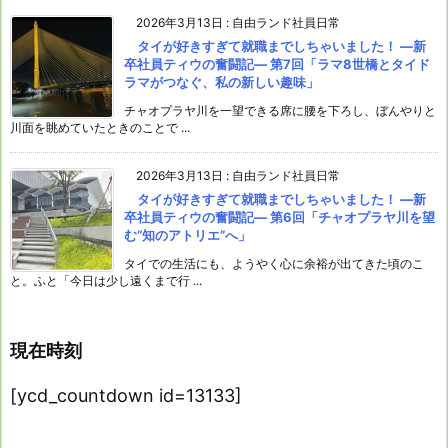
2026年3月13日
:
自由ランド社員日常
タイが好きすぎて就職までしちゃいました！ ―新
卒社員ティウの奮闘記― 第7回「ラマ8世橋とタイド
ラマがつなぐ、私の新しい趣味」
チャオプラヤ川を一望できる席に腰を下ろし、ぼんやりと
川面を眺めていたときのことで ...
2026年3月13日
:
自由ランド社員日常
タイが好きすぎて就職までしちゃいました！ ―新
卒社員ティウの奮闘記― 第6回「チャオプラヤ川を望
む“知のアトリエ”へ」
タイでの生活にも、ようやく心に余裕が出てきた頃のこ
と。ふと「今日は少し遠くまで行 ...
現在時刻
[ycd_countdown id=13133]