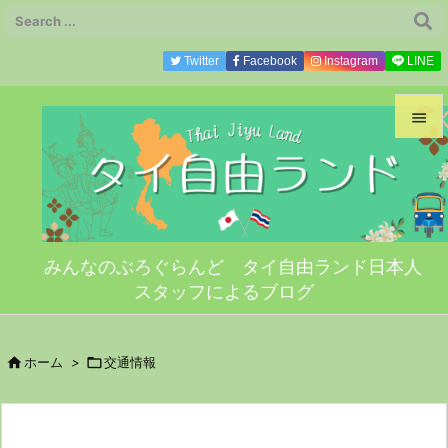
Twitter
Facebook
Instagram
LINE


メニ

サイ
みんなのぶろぐらんど タイ自由ランド日本人

スタッフによるブログ
前へ

次へ

ホーム
>

交通情報

検索