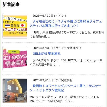
新着記事
2026年6月30日
:
イベント
タイ在住なのに！？タイを感じに第26回タイフェ
スティバル東京に行ってきました！
毎年、来場者数が約30万～35万人にもなる、東京都内
でも有数の規 ...
2026年3月31日
:
タイドラマ聖地巡り
GELBOYS 聖地巡礼
タイの青春BLドラマ 『GELBOYS』 は、バンコク・サ
イアム周辺を舞台に、 ...
2026年3月13日
:
タイ関連情報
映画館！コワーキングスペース！屋上！サムヤー
ン・ミットタウン散策記
MRTシーロム駅から、さらに一駅進んだところにある
MRTサムヤーン駅周辺は、チュ ...