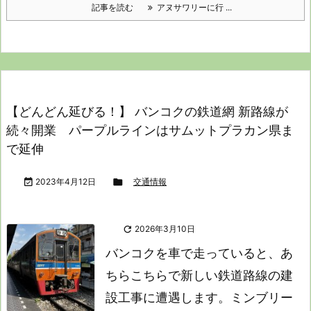
記事を読む
アヌサワリーに行 ...
【どんどん延びる！】 バンコクの鉄道網 新路線が
続々開業 パープルラインはサムットプラカン県ま
で延伸

2023年4月12日

交通情報

2026年3月10日
バンコクを車で走っていると、あ
ちらこちらで新しい鉄道路線の建
設工事に遭遇します。
ミンブリー