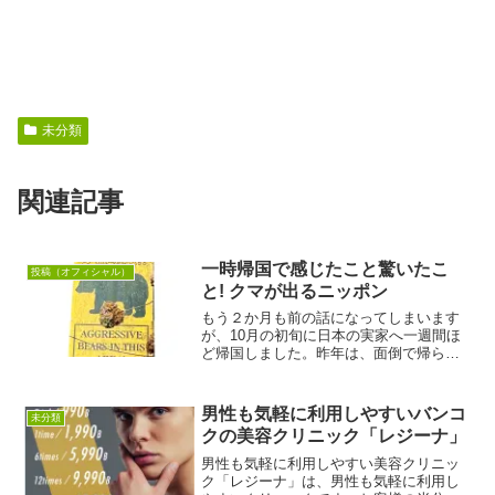
未分類
関連記事
一時帰国で感じたこと驚いたこ
投稿（オフィシャル）
と! クマが出るニッポン
もう２か月も前の話になってしまいます
が、10月の初旬に日本の実家へ一週間ほ
ど帰国しました。昨年は、面倒で帰らな
かったので２年ぶりの帰国でしょうか。
そして、久々の日本で驚いたことがあり
ます。熊が頻繁に出没するようになった
男性も気軽に利用しやすいバンコ
未分類
ということです。お菓子...
クの美容クリニック「レジーナ」
男性も気軽に利用しやすい美容クリニッ
ク「レジーナ」は、男性も気軽に利用し