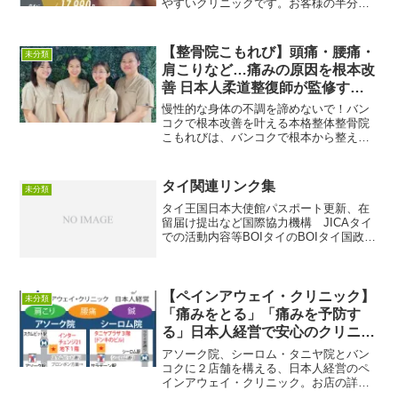
やすいクリニックです。お客様の半分は
男性。ヒゲ脱毛が人気。バンコクに２店
舗営業中です。タイ自由ランド紹介ペー
ジ→ REGINA レジーナ脱毛専門店『ト
【整骨院こもれび】頭痛・腰痛・
未分類
ンローホームプレイ...
肩こりなど…痛みの原因を根本改
善 日本人柔道整復師が監修する
バンコクの隠れ家サロン
慢性的な身体の不調を諦めないで！バン
コクで根本改善を叶える本格整体整骨院
こもれびは、バンコクで根本から整える
日本式整体です。​「タイマッサージに行
ってもすぐに戻ってしまう…」「デスク
ワークで慢性的な肩こり・腰痛に悩んで
タイ関連リンク集
未分類
いる…」バンコクでの仕...
タイ王国日本大使館パスポート更新、在
留届け提出など国際協力機構 JICAタイ
での活動内容等BOIタイのBOIタイ国政府
観光庁タイ国各地の紹介、催し等入国管
理局イミグレーション ビザの更新等
タイ外務省日本大使館発行の書類の承認
タイ労働省労働...
【ペインアウェイ・クリニック】
未分類
「痛みをとる」「痛みを予防す
る」日本人経営で安心のクリニッ
ク
アソーク院、シーロム・タニヤ院とバン
コクに２店舗を構える、日本人経営のペ
インアウェイ・クリニック。お店の詳細
情報はこちらよりどうぞ↓↓→バンコクの