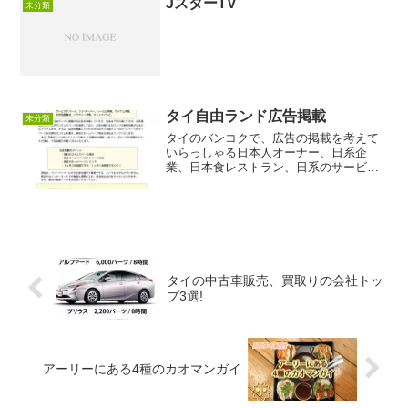
JスターTV
未分類
で、布製バ...
タイ自由ランド広告掲載
未分類
タイのバンコクで、広告の掲載を考えて
いらっしゃる日本人オーナー、日系企
業、日本食レストラン、日系のサービス
業などの皆様に対して、フリーペーパー
「タイ自由ランド」への掲載、さらにネ
ット上での御社広告、コラムの掲載を行
っており、とってもリーズナブルな価格
で、十分な効果を期待できます。
タイの中古車販売、買取りの会社トッ
プ3選!
アーリーにある4種のカオマンガイ