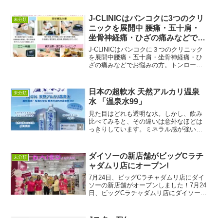
薬を使わない整体、鍼灸、漢方治療トッ
プ5選!→タイ自由ランドの紹介ページ
J-CLINICはバンコクに3つのクリ
未分類
『ペインアウェイ・クリ...
ニックを展開中 腰痛・五十肩・
坐骨神経痛・ひざの痛みなどでお
悩みの方
J-CLINICはバンコクに３つのクリニック
を展開中腰痛・五十肩・坐骨神経痛・ひ
ざの痛みなどでお悩みの方。トンロー・
プロンポン・エカマイとバンコクに３つ
のクリニックを展開するJーCLINICは、
鍼灸治療・漢方薬で最適な治療を提案し
日本の超軟水 天然アルカリ温泉
未分類
ます。３店...
水 「温泉水99」
見た目はどれも透明な水。しかし、飲み
比べてみると、その違いは意外なほどは
っきりしています。ミネラル感が強い水
もあれば、重たく感じる水もあります。
一方、超軟水は、やわらかく、まろやか
で、自然と飲みたくなる味わいです。
ダイソーの新店舗がビッグCラチ
未分類
ONSENSUI99は、鹿...
ャダムリ店にオープン!
7月24日、ビッグCラチャダムリ店にダイ
ソーの新店舗がオープンしました！7月24
日、ビッグCラチャダムリ店にダイソーの
新店舗がオープンしました！オープンを
記念してプロモーション実施中です！ダ
イソーの商品を300バーツ以上お買い上げ