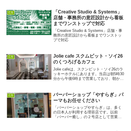
は下より明るく、トップの髪の中間から
毛先にかけて暗めの髪色になるよう、2色
のヘアカラークリームを使って調整して
「Creative Studio & Systems」
広告
いきます。髪の根...
店舗・事務所の意匠設計から看板
までワンストップで対応
「Creative Studio & Systems」店舗・事
務所の意匠設計から看板までワンストッ
プで対応
Jolie cafe スクムビット・ソイ26
広告
のくつろげるカフェ
Jolie cafeは、スクンビット・ソイ26のラ
ッキーホテルにあります。当店は朝5時30
分から午後6時まで営業しており、朝から
夕方まで食事ができます。お勧めはトリ
ュフスパゲッティ。ストローマッシュル
ーム、椎茸スライス、トリュフペース
バーバーショップ「やすらぎ」パ
広告
ト、パ...
ーマもお任せください
「バーバーショップやすらぎ」は、多く
の日本人が利用する理容店です。以前
「バーバー癒し」の２号店として営業し
ていましたが、独立し店名が「やすら
ぎ」になりました。場所はスクムビッ
ト・ソイ33/1に入って右手のエルシーブ