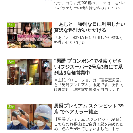
です。コラム第298回のテーマは「モバイ
ルバッテリーの機内持ち込み」について
です。本帰国や旅行の際にモバイルバッ
テリーを持っていくことが多いかと思い
ます。モバイルバッテリー(別名パワーバ
「あじと」特別な日に利用したい
広告
ンク)ですが、最...
贅沢な料理がいただける
「あじと」特別な日に利用したい贅沢な
料理がいただける
”男爵 プロンポン”で検索くださ
広告
い!フジスーパー2号店3階にて系
列店3店舗営業中
※上記プロモーションは『理容室男爵』
と『男爵プレミアム』限定です。男性向
け理髪店 理容室男爵タイ自由ランドの
紹介ページウェブサイト理容室男爵で
は、髪の毛を大切にすること、髪の毛を
ケアすることを基本として、男性の皆様
男爵プレミアム スクンビット 39
広告
が望んでいる理想に近づける...
店 でヘアカラー補正
【男爵プレミアム スクンビット 39 店】
こちらのお客様はご自身で髪を染めたた
め、色ムラが出てしまいました。トップ