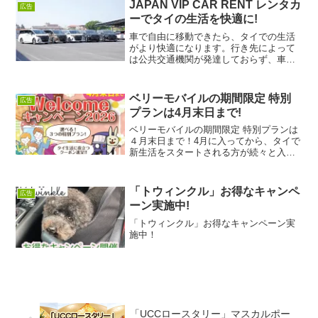
JAPAN VIP CAR RENT レンタカ
広告
ティック・モール1階BTS...
ーでタイの生活を快適に!
車で自由に移動できたら、タイでの生活
がより快適になります。行き先によって
は公共交通機関が発達しておらず、車で
の移動が不可欠になることもあります。
Japan Vip Car Rentでレンタカーを借りて
移動やドライブを楽しんでみてはいかが
ベリーモバイルの期間限定 特別
広告
でし...
プランは4月末日まで!
ベリーモバイルの期間限定 特別プランは
４月末日まで！4月に入ってから、タイで
新生活をスタートされる方が続々と入国
されていますね。そんな中でも海外での
生活が初めてという方も少なくないと思
います。日本とは違う国となると、言葉
「トウィンクル」お得なキャンペ
広告
の壁や文化の違いなど...
ーン実施中!
「トウィンクル」お得なキャンペーン実
施中！
「UCCロースタリー」マスカルポー