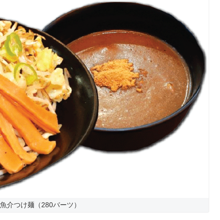
魚介つけ麺（280バーツ）