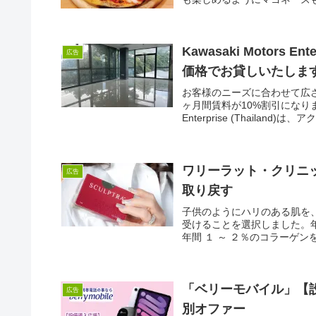
Kawasaki Motors Enterprise
広告
価格でお貸しいたします
お客様のニーズに合わせて広さ
ヶ月間賃料が10%割引になります
Enterprise (Thailand)は、アク.
ワリーラット・クリニッ
広告
取り戻す
子供のようにハリのある肌を
受けることを選択しました。
年間 １ ～ ２％のコラーゲン
「ベリーモバイル」【
広告
別オファー