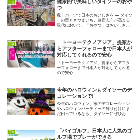
健康的で美味しいダイソーのおや
広告
つ
数十バーツで日本のおいしさを ― ダイソ
ーの栗とさつまいも。健康志向が高まる
現代において、「おやつ」はおいしさと
健康効果の両方を兼ね備えていなければ
なりません。中でも今、ダイソー全店で
手軽に購入できる「焼き栗」と「さつま
「トーヨーテクノアジア」提案か
広告
いも」は、特に人気の...
らアフターフォローまで日本人が
対応してくれるので安心
「トーヨーテクノアジ」提案からアフタ
ーフォローまで日本人が対応してくれる
ので安心
今年のハロウィンもダイソーのデ
広告
コレーションで!
今年のハロウィン、家のデコレーション
やハロウィンパーティーの飾り付けにま
だ困っているなら、ダイソーにぜひお越
しください。必要なものがすべて揃いま
す！ ダイソーにはハロウィングッズが
勢ぞろいし、どれもお手頃価格です！ダ
「バイゴルフ」日本人に人気のゴ
広告
イソーでハロウィンアイテ...
ルフ場でプレーができる