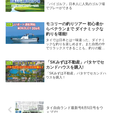
「バイゴルフ」日本人に人気のゴルフ場
でプレーができる
モコリーの釣りツアー 初心者か
広告
らベテランまで ダイナミックな
釣りを堪能!
タイでは日本とは一味違った、ダイナミ
ックな釣りを楽しめます。また自然の中
でリラックスできることも、釣りの醍醐
味のひとつです。「タイで釣りを始めた
いけど、どうすればいいかわからな
い…」「道具も持っていないし、初心者
「SKみずほ不動産」パタヤでセ
広告
でもできるの？」 という方も...
カンドハウスを購入!
「SKみずほ不動産」パタヤでセカンドハ
ウスを購入！
タイ自由ランド最新号8月5日号をウ
ェブで!