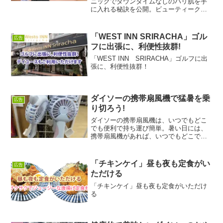
ニックでダウンタイムなしのハリ肌を手
に入れる秘訣を公開。ビューティークイ
ーンがすぐに結果を求める時、価格より
も自信を優先します。パタラピッチ・ジ
ョー・チュラパン ミセス・タイラン
「WEST INN SRIRACHA」ゴル
広告
ド・アジア・インターナショ...
フに出張に、利便性抜群!
「WEST INN SRIRACHA」ゴルフに出
張に、利便性抜群！
ダイソーの携帯扇風機で猛暑を乗
広告
り切ろう!
ダイソーの携帯扇風機は、いつでもどこ
でも便利で持ち運び簡単。暑い日には、
携帯扇風機があれば、いつでもどこでも
涼しく過ごすことができます。ダイソー
の携帯扇風機がベストチョイスです。コ
ンパクトで軽量なデザインなので持ち運
「チキンケイ」昼も夜も定食がい
広告
びも楽々。仕事、旅行、運...
ただける
「チキンケイ」昼も夜も定食がいただけ
る