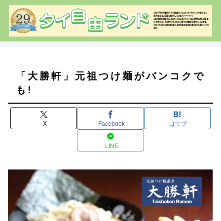
「大勝軒」元祖つけ麺がバンコクで
も!
X
Facebook
はてブ
LINE