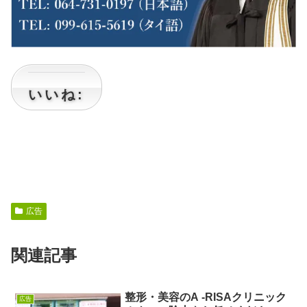
いいね:
広告
関連記事
整形・美容のA ‐RISAクリニック
広告