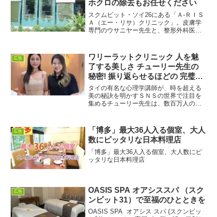
ホクロの除去もお任せください
スクムビット・ソイ26にある「Ａ‐ＲＩＳ
Ａ（エー・リサ）クリニック」。皮膚学
専門のウサニヤー先生と、整形外科医の
ジュンポット先生が経営するクリニック
で、夫婦の２人は、以前日本の近畿大学
で医学を学んでいたため日本語がしっか
ワリーラットクリニック 人を魅
広告
り通じます。また、同...
了する美しさ チューリー先生の
秘密! 振り返らせるほどの 完璧な
美しさ
タイの有名な心理学講師が、時を超える
美の秘訣を明かすＳＮＳの世界で注目を
集めるチューリー先生は、数百万人のフ
ォロワーを持つ心理学講師であり、ネッ
トセレブです。彼女は自信と美しさのア
イコンとなり、年齢に関係なく、シャー
「博多」最大36人入る個室、大人
広告
プなフェイスライン、引き...
数にピッタリな日本料理店
「博多」最大36人入る個室、大人数にピ
ッタリな日本料理店
OASIS SPA オアシススパ （スク
広告
ンビット31）で至福のひとときを
OASIS SPA オアシス スパ (スクンビッ