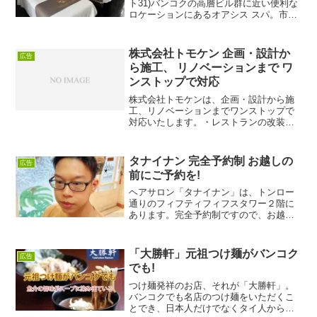
ト31)バンコクの高層ビル群に近い便利な
ロケーションにあるオアシス スパ。市内
中心部に位置した静寂の隠れ家、オアシ
ス・スパで至福のひとときをお過ごしく
ださい。活気あふれる街の中心部からす
株式会社トモケン 企画・設計か
広告
ぐの...
ら施工、 リノベーションまで ワ
ンストップで対応
株式会社トモケンは、企画・設計から施
工、リノベーションまでワンストップで
対応いたします。・レストランの改装・
住宅のリノベーション・オフィスの改修
工事など、ご相談からお引き渡しまで、
安心してお任せください。トモケンは、
タナイナン 完全予約制 お越しの
広告
作業員を自社で直接雇用し...
前にご予約を!
ヘアサロン「タナイナン」は、トンロー
通りのフィフティフィフスタワー２階に
あります。完全予約制ですので、お越し
になる前に必ず予約をしてください。土
日は混むので、予約は早めにしておくの
がよいでしょう。ミンさんは簡単な日本
「大勝軒」元祖つけ麺がバンコク
広告
語ができるので、予約は電...
でも!
つけ麺発祥のお店、それが「大勝軒」。
バンコクでも名店のつけ麺をいただくこ
とでき、日本人だけでなくタイ人からも