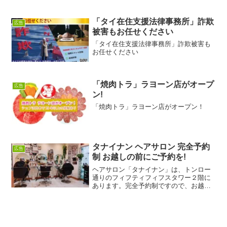
人気を集めているラーメン屋さんです。
同店で見逃せないのが、元祖つけ麺であ
る「濃厚魚介豚骨つけ麺（260バー
「タイ在住支援法律事務所」詐欺
広告
ツ）」。魚介の旨味がたっぷ...
被害もお任せください
「タイ在住支援法律事務所」詐欺被害も
お任せください
「焼肉トラ」ラヨーン店がオープ
広告
ン!
「焼肉トラ」ラヨーン店がオープン！
タナイナン ヘアサロン 完全予約
広告
制 お越しの前にご予約を!
ヘアサロン「タナイナン」は、トンロー
通りのフィフティフィフスタワー２階に
あります。完全予約制ですので、お越し
になる前に必ず予約をしてください。ミ
ンさんは簡単な日本語ができるので、予
約は電話でも大丈夫。営業時間は午前９
時から午後５時までです。...