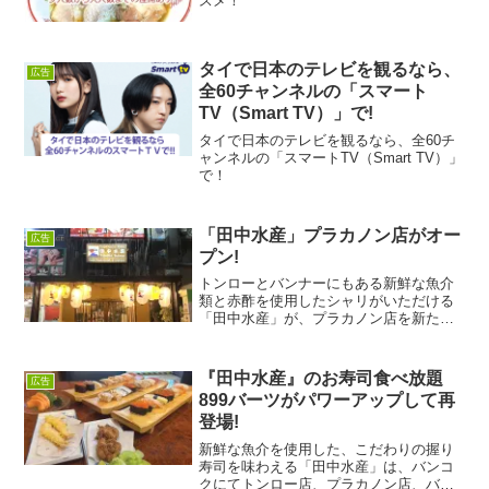
スメ！
タイで日本のテレビを観るなら、
広告
全60チャンネルの「スマート
TV（Smart TV）」で!
タイで日本のテレビを観るなら、全60チ
ャンネルの「スマートTV（Smart TV）」
で！
「田中水産」プラカノン店がオー
広告
プン!
トンローとバンナーにもある新鮮な魚介
類と赤酢を使用したシャリがいただける
「田中水産」が、プラカノン店を新たに
オープン！プラカノン店でしか味わうこ
とができない料理を提供しており、新た
な楽しみが増えました。プラカノン店で
『田中水産』のお寿司食べ放題
広告
は、おつまみも食べられる...
899バーツがパワーアップして再
登場!
新鮮な魚介を使用した、こだわりの握り
寿司を味わえる「田中水産」は、バンコ
クにてトンロー店、プラカノン店、バン