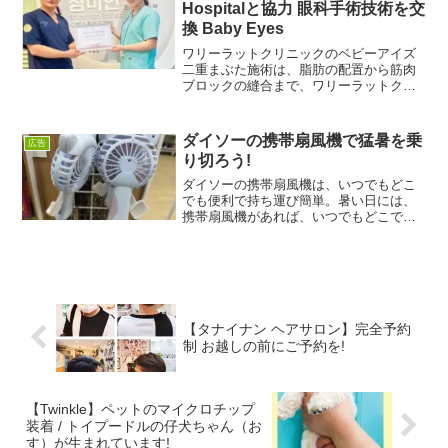
Hospitalと協力 眼科手術技術を交
換 Baby Eyes
ワリーラットクリニックのベビーアイズ
二重まぶた施術は、脂肪の配置から筋肉
ブロックの縫合まで、ワリーラットクリ
ニック独自の技術でまぶたの構造を再構
築することに重点を置いた二重まぶた手
術です。ステッチは立体的な結果を生み
ダイソーの携帯扇風機で猛暑を乗
広告
出すように個別に設計され...
り切ろう!
ダイソーの携帯扇風機は、いつでもどこ
でも便利で持ち運び簡単。暑い日には、
携帯扇風機があれば、いつでもどこでも
涼しく過ごすことができます。ダイソー
の携帯扇風機がベストチョイスです。コ
ンパクトで軽量なデザインなので持ち運
びも楽々。仕事、旅行、運...
【タナイナン ヘアサロン】完全予約
制 お越しの前にご予約を!
【Twinkle】ペットのマイクロチップ
装着 / トイプードルの仔犬ちゃん（お
す）が生まれています!