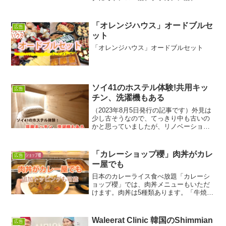
ナー店の３店舗をオープンしています。
この度、好評だった『お寿司食べ放題８
９９バーツ』がパワーアップして再登場
「オレンジハウス」オードブルセ
広告
しました！３店舗どのお店...
ット
「オレンジハウス」オードブルセット
ソイ41のホステル体験!共用キッ
広告
チン、洗濯機もある
（2023年8月5日発行の記事です）外見は
少し古そうなので、てっきり中も古いの
かと思っていましたが、リノベーション
されていてお洒落で綺麗でした。1階の受
付カウンターがあるフロアには、アメリ
カンビンテージの絵などが飾られていた
「カレーショップ櫻」肉丼がカレ
広告
り、涼しく快適で...
ー屋でも
日本のカレーライス食べ放題「カレーシ
ョップ櫻」では、肉丼メニューもいただ
けます。肉丼は5種類あります。「牛焼肉
丼（170バーツ）」、「豚焼肉丼（150バ
ーツ）」、「玉子丼（120バーツ）」、辛
いのが好きな方は「旨辛牛焼肉丼（180バ
Waleerat Clinic 韓国のShimmian
広告
ーツ）」...