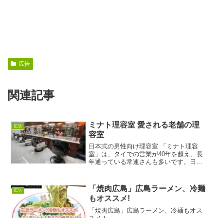
広告
関連記事
ミナト理容室 愛される老舗の理
広告
容室
日本式の男性向け理容室 「ミナト理容
室」は、タイでの営業が40年を超え、長
年通っている常連さんも多いです。日本
人オーナーの確かな技術と人柄で、多く
の人々から愛されてきた理容室です。懐
かしい雰囲気ですが、隅々まで清潔感に
「焼肉広島」広島ラーメン、冷麺
広告
あふれています。お店に...
もオススメ!
「焼肉広島」広島ラーメン、冷麺もオス