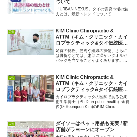
ついて
「URBAN NEXUS」タイの賃貸市場の魅
力とは、最新トレンドについて
KIM Clinic Chiropractic &
広告
ATTM（キム・クリニック・カイ
ロプラクティック&タイ伝統医学
応用医療）アイスパックの驚くべ
足首の捻挫、筋肉や組織の損傷、さらに
き効果
は骨折などでは、患部に温かいタオルや
パックを当てることがよくあります。こ
のような場合、損傷した組織の周りに大
量の血液やその他の物質が集まり、ひど
い浮腫を引き起こします。さらに、損傷
KIM Clinic Chiropractic &
広告
した組織にかかる圧力は周...
ATTM（キム・クリニック・カイ
ロプラクティック&タイ伝統医学
応用医療）薬や手術なしで痛みを
カイロプラクティックの医師である公衆
和らげます
衛生学博士（Ph.D. in public health）金範
俊(Dr.Beomjoon Kim)のKIM Clinic
Chiropractic & ATTM（キム・クリニッ
ク・カイロプラクティック＆タ...
ダイソーはペット用品も充実 / 新
広告
店舗がラヨーンにオープン