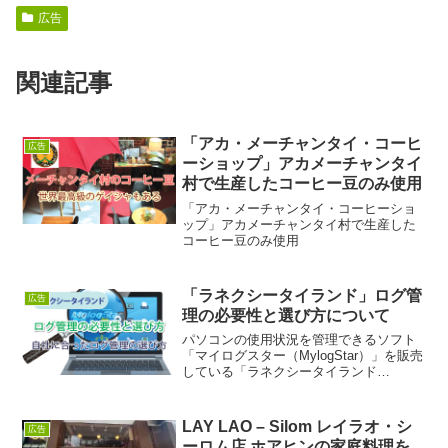
広告
関連記事
「アカ・メーチャンタイ・コーヒ
広告
ーショップ」アカメーチャンタイ
村で生産したコーヒー豆のみ使用
「アカ・メーチャンタイ・コーヒーショ
ップ」アカメーチャンタイ村で生産した
コーヒー豆のみ使用
「ラネクシータイランド」ログ管
広告
理の必要性と選び方について
パソコンの使用状況を管理できるソフト
「マイログスター（MylogStar）」を販売
している「ラネクシータイランド
（RUNEXY THAILAND）」。今回はどの
ように【自社に合ったログ管理（ログ監
視）サービス】を選ぶか、その方法を紹
LAY LAO – Silom レイラオ・シ
広告
介します...
ーロム店 ホアヒンの家庭料理を