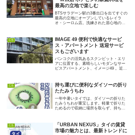
最高の立地で楽しむ
BTSサラデーン駅の3番出口を出てすぐの
最高の立地にオープンしているレイラ
オ・シーロム店。洗練された居心地の良
い雰囲気、そして確かな美味しさを誇り
ます。提供される料理はどれもホアヒン
の豊かな食の伝統を受け継ぎ、思いを込
IMAGE 49 便利で快適なサービ
広告
め丁寧に作り上げた一品...
ス・アパートメント 送迎サービ
スもございます
バンコクの活気あるスクンビット・エリ
アに位置する、素晴らしいモダンなサー
ビスアパートメント、イメージ49 。近く
に日本食レストラン、日本のスーパーマ
ーケットなどが多くあり、日本人向けの
サービスが充実しています。日本語でも
持ち運びに便利なダイソーの折り
広告
対応してくれるサミテ...
たたみうちわ
一年中暑いタイでは、ダイソーの折りた
たみうちわが重宝します。軽量で折りた
ためるので収納に場所を取らず、持ち運
びに便利です。動物やフルーツなどの可
愛いデザインのうちわがたくさんありま
す。お財布に優しい価格で、ダイソー各
「URBAN NEXUS」タイの賃貸
広告
店でご購入いただけます。...
市場の魅力とは、最新トレンドに