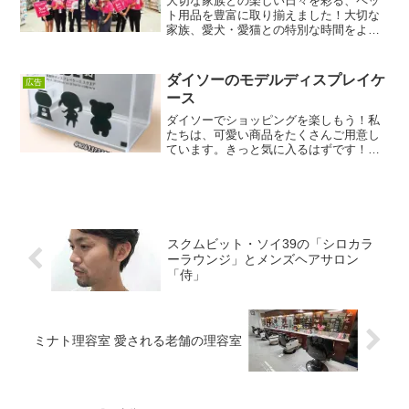
大切な家族との楽しい日々を彩る、ペッ
ト用品を豊富に取り揃えました！大切な
家族、愛犬・愛猫との特別な時間をより
楽しく豊かにするためのアイテムをご紹
介します。可愛らしいおもちゃや可愛い
洋服など当店はたくさんのペット用品を
ダイソーのモデルディスプレイケ
広告
取り扱っております。この...
ース
ダイソーでショッピングを楽しもう！私
たちは、可愛い商品をたくさんご用意し
ています。きっと気に入るはずです！動
物の形をしたキーホルダーは、イルカ、
ペンギン、ハリネズミ、恐竜など様々な
デザインが揃っています。またダイソー
には、多くのサイズとデザ...
スクムビット・ソイ39の「シロカラ
ーラウンジ」とメンズヘアサロン
「侍」
ミナト理容室 愛される老舗の理容室