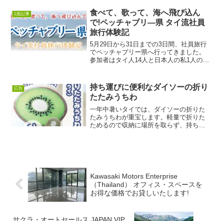
クのサービスを利用するようになり、ク
ワン博士は、革新的なリフティング、ウ
食べて、歌って、海へ飛び込ん
1面記事
ルトラフォーマーⅢを推奨...
で!ペッチャブリ―県 タイ流社員
旅行体験記
5月29日から31日までの3日間、社員旅行
でペッチャブリー県へ行ってきました。
参加者はタイ人14人と日本人の私1人の合
わせて15人。29日の昼頃にバンコクを出
発し、トラックとミニバンに分かれて目
的地へ向かいました。 道中、買い出し
持ち運びに便利なダイソーの折り
広告
に立ち寄っ...
たたみうちわ
一年中暑いタイでは、ダイソーの折りた
たみうちわが重宝します。軽量で折りた
ためるので収納に場所を取らず、持ち運
びに便利です。動物やフルーツなどの可
愛いデザインのうちわがたくさんありま
す。お財布に優しい価格で、ダイソー各
店でご購入いただけます。...
Kawasaki Motors Enterprise
（Thailand） オフィス・スペースを
お得な価格でお貸しいたします!
サクラ・オートセールス JAPAN VIP