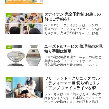
タナイナン 完全予約制 お越しの
広告
前にご予約を!
ヘアサロン「タナイナン」は、トンロー
通りのフィフティフィフスタワー２階に
あります。完全予約制ですので、お越し
になる前に必ず予約をしてください。ミ
ンさんは簡単な日本語ができるので、予
約は電話でも大丈夫。営業時間は午前９
ユーズド&サービス 修理前のお見
広告
時から午後５時までです。...
積り手順は簡単
日本の電化製品修理で15年以上の経験と
実績がある「ユーズアンドサービス」。
電化製品が壊れた時は連絡してみてくだ
さい。修理のご連絡と修理前のお見積り
手順は以下の通りです。①商品の写真を
送り、破損の原因を説明します。② 場所
ワリーラット・クリニック ウル
広告
と電話番号を伝えます...
トラフォーマーⅢ 切らずにリフ
トアップ フェイスラインを瞬時
に引上げる
ラットさんは日本に興味があり日本が大
好きなタイ人です。日本語でコミュニケ
ーションが取れます。その評判と信頼性
からラットさんはワリーラットクリニッ