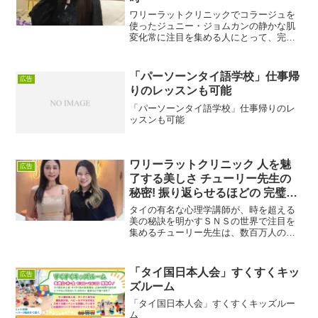
ワリーラットクリニックでコラージュを
使ったジュニー・ジョムカンの静かな肌
変化常に注目を集める人にとって、完璧
な肌は簡単に手に入るものと思われがち
です。しかし、タイで最もフォロワー数
の多いライフスタイルインフルエンサー
「パーソーンタイ語学校」仕事帰
広告
の一人、ジュニー・ジョム...
りのレッスンも可能
「パーソーンタイ語学校」仕事帰りのレ
ッスンも可能
ワリーラットクリニック 人を魅
広告
了する美しさ チューリー先生の
秘密! 振り返らせるほどの 完璧な
美しさ
タイの有名な心理学講師が、時を超える
美の秘訣を明かすＳＮＳの世界で注目を
集めるチューリー先生は、数百万人のフ
ォロワーを持つ心理学講師であり、ネッ
トセレブです。彼女は自信と美しさのア
イコンとなり、年齢に関係なく、シャー
「タイ国日本人会」すくすくキッ
広告
プなフェイスライン、引き...
ズルーム
「タイ国日本人会」すくすくキッズルー
ム