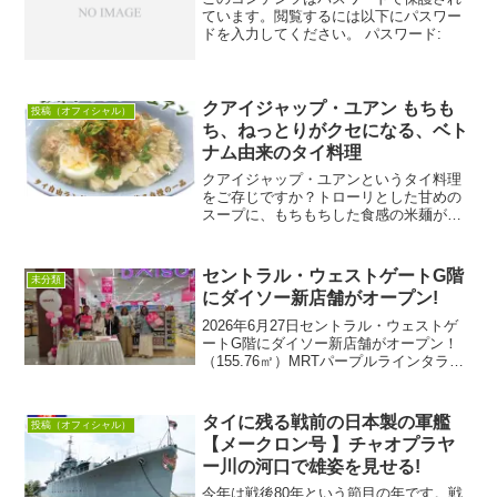
ています。閲覧するには以下にパスワー
ドを入力してください。 パスワード:
クアイジャップ・ユアン もちも
投稿（オフィシャル）
ち、ねっとりがクセになる、ベト
ナム由来のタイ料理
クアイジャップ・ユアンというタイ料理
をご存じですか？トローリとした甘めの
スープに、もちもちした食感の米麺が入
っている料理で、具材は豚のソーセージ
やゆで卵が入っています。辛さは全くな
く、ハーブやトッピングのカリカリ揚げ
セントラル・ウェストゲートG階
未分類
た揚げ玉ねぎが香る独特の...
にダイソー新店舗がオープン!
2026年6月27日セントラル・ウェストゲ
ートG階にダイソー新店舗がオープン！
（155.76㎡）MRTパープルラインタラー
トバーンヤイ駅に直結。オープン記念プ
ロモーション！500バーツ以上お買い上げ
のお客様に、キャンバスバッグをプレゼ
タイに残る戦前の日本製の軍艦
投稿（オフィシャル）
ントい...
【メークロン号 】チャオプラヤ
ー川の河口で雄姿を見せる!
今年は戦後80年という節目の年です。戦