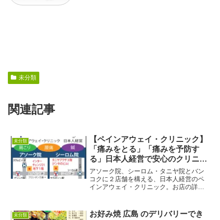
未分類
関連記事
【ペインアウェイ・クリニック】
未分類
「痛みをとる」「痛みを予防す
る」日本人経営で安心のクリニッ
ク
アソーク院、シーロム・タニヤ院とバン
コクに２店舗を構える、日本人経営のペ
インアウェイ・クリニック。お店の詳細
情報はこちらよりどうぞ↓↓→バンコクの
薬を使わない整体、鍼灸、漢方治療トッ
プ5選!→タイ自由ランドの紹介ページ
お好み焼 広島 のデリバリーでき
未分類
『ペインアウェイ・クリ...