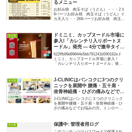
るメニュー
お好み焼 肉玉そば（うどん）・・・2３
9バーツお好み焼 肉玉そば（うどん）イ
カ天入り・・269バーツお好み焼 肉玉そ
ば（うどん）もち入り・・274バーツお好
み焼 肉玉そば（うどん）生エビ入
り・・299バーツお好み焼 肉玉そば（う
ドミニミ、カップヌードル市場に
未分類
どん）生エビ...
参入!「カレンチリ入りボートヌ
ードル」発売 ― 4分で激辛タイ風
のおいしさを堪能
622ffb99d99844e5bb791241b590162eド
ミニミ、カップヌードル市場に参入！
「カレンチリ入りボートヌードル」発売
― 4分で激辛タイ風のおいしさを堪能バ
ンコク、2026年6月16日 ― タイのインス
タントヌードルブラ...
J-CLINICはバンコクに3つのクリ
未分類
ニックを展開中 腰痛・五十肩・
坐骨神経痛・ひざの痛みなどでお
悩みの方
J-CLINICはバンコクに３つのクリニック
を展開中腰痛・五十肩・坐骨神経痛・ひ
ざの痛みなどでお悩みの方。トンロー・
プロンポン・エカマイとバンコクに３つ
のクリニックを展開するJーCLINICは、
鍼灸治療・漢方薬で最適な治療を提案し
保護中: 管理者用ログ
未分類
ます。３店...
このコンテンツはパスワードで保護され