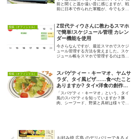
前と聞くと遥か遠い昔に感じますが、戦
前に日本で作られた軍艦が、今でもタイ
でしっかりと保存されています。その軍
艦は、プラジュンジョムクラオ要塞
（Phra Chulachomklao Fort）にあるメー
Z世代ティウさんに教わるスマホ
投稿（オフィシャル）
ク...
で簡単!スケジュール管理 カレン
ダー機能を使用
今さらなんですが、最近スマホでスケジ
ュール管理する方法を覚えました。スケ
ジュール帳をスマホで管理するのは当た
り前の時代ですので、これを聞いた人は
ギョッとするかもしれません。私の場
合、（そこまで人生が充実してないから
スパゲティー・キーマオ、ヤムサ
投稿（オフィシャル）
でしょうか…）家庭内の予定...
ラダ、タイ風ピザ……食べたこと
ありますか? タイ×洋食の創作料
理 意外とイケる??
「スパゲティ・キーマオ」という、タイ
風のスパゲティを知っていますか？豚
肉、シーフード、野菜と具材は様々で、
スパゲティを辛いタイ風の味付けに仕上
げたもので、日本の「スパゲティ・ナポ
リタン」や「たらこスパゲティ」のよう
な、タイならではの創作料理...
お好み焼 広島 のデリバリーできるメ