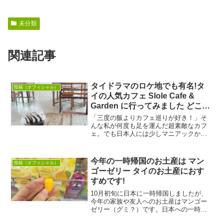
未分類
関連記事
タイドラマのロケ地でも有名!タ
投稿（オフィシャル）
イの人気カフェ Slole Cafe &
Garden に行ってみました どこも
かしこも映えスポット⁉
「三度の飯よりカフェ巡りが好き！」そ
んな私が何度も足を運んだ超素敵なカフ
ェ。でも日本人には少しマニアックかも
しれない…そんなお店を紹介したいと思
います。バンコクのチャトチャックより
もさらに北、ラップラオの住宅街にひっ
今年の一時帰国のお土産は マン
投稿（オフィシャル）
そりと佇む「Slole ...
ゴーゼリー タイのお土産におす
すめです!
10月初旬に日本に一時帰国しましたが、
今年の家族や友人へのお土産はマンゴー
ゼリー（グミ？）です。日本への一時帰
国のお土産は、タイらしい・軽い・リー