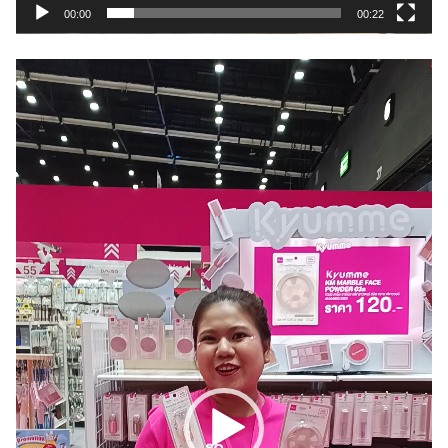
00:00
00:22
動
画
プ
レ
ー
ヤ
ー