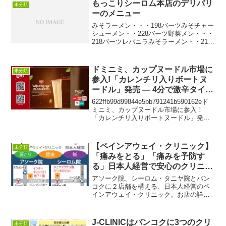
もっこりシーロム本店のデリバリ
未分類
お寺が密集しており、今回...
ーのメニュー
みそラーメン・・・198バーツみそチャー
シューメン・・228バーツ野菜メン・・・
218バーツレバニラみそラーメン・・218
バーツしょうゆラーメン・・178バーツ炙
りチャーシューメン・・248バーツマーボ
ラーメン・・・228バーツゆず塩ラーメ...
ドミニミ、カップヌードル市場に
未分類
参入!「カレンチリ入りボートヌ
ードル」発売 ― 4分で激辛タイ風
のおいしさを堪能
622ffb99d99844e5bb791241b590162eド
ミニミ、カップヌードル市場に参入！
「カレンチリ入りボートヌードル」発売
― 4分で激辛タイ風のおいしさを堪能バ
ンコク、2026年6月16日 ― タイのインス
タントヌードルブラ...
【ペインアウェイ・クリニック】
未分類
「痛みをとる」「痛みを予防す
る」日本人経営で安心のクリニッ
ク
アソーク院、シーロム・タニヤ院とバン
コクに２店舗を構える、日本人経営のペ
インアウェイ・クリニック。お店の詳細
情報はこちらよりどうぞ↓↓→バンコクの
薬を使わない整体、鍼灸、漢方治療トッ
プ5選!→タイ自由ランドの紹介ページ
J-CLINICはバンコクに3つのクリ
未分類