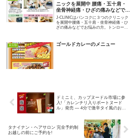
『ペインアウェイ・クリ...
ニックを展開中 腰痛・五十肩・
坐骨神経痛・ひざの痛みなどでお
悩みの方
J-CLINICはバンコクに３つのクリニック
を展開中腰痛・五十肩・坐骨神経痛・ひ
ざの痛みなどでお悩みの方。トンロー・
プロンポン・エカマイとバンコクに３つ
のクリニックを展開するJーCLINICは、
鍼灸治療・漢方薬で最適な治療を提案し
ゴールドカレーのメニュー
未分類
ます。３店...
ドミニミ、カップヌードル市場に参
入!「カレンチリ入りボートヌード
ル」発売 ― 4分で激辛タイ風のおい
しさを堪能
タナイナン・ヘアサロン 完全予約制
お越しの前にご予約を!