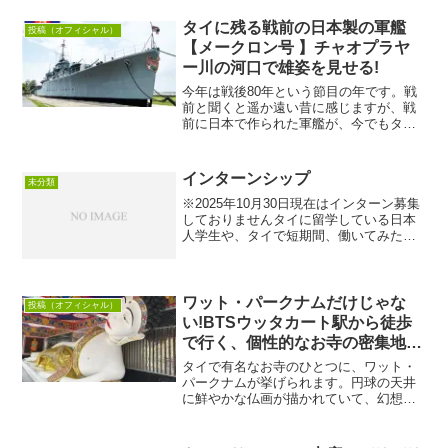
ズナブル・食べるor使ってなくなるも
の・崩れない・無難にみんなにまあまあ
タイに残る戦前の日本製の軍艦
投稿（オフィシャル）
喜ばれるもの、という条...
【メークロン号 】チャオプラヤ
ー川の河口で雄姿を見せる!
今年は戦後80年という節目の年です。戦
前と聞くと遥か遠い昔に感じますが、戦
前に日本で作られた軍艦が、今でもタイ
でしっかりと保存されています。その軍
艦は、プラジュンジョムクラオ要塞
（Phra Chulachomklao Fort）にあるメー
インターンシップ
未分類
ク...
※2025年10月30日現在はインターン募集
しておりませんタイに留学している日本
人学生や、タイで短期間、働いてみたい
という日本在住の日本人が対象です。海
外でグローバルな仕事が体験できます。
業務は、在タイ日本人向けのフリーペー
パー作成業務。生...
ワット・パークナムだけじゃな
投稿（オフィシャル）
い!BTSウッタカート駅から徒歩
で行く、個性的なお寺の密集地を
一気に巡る旅
タイで有名なお寺のひとつに、ワット・
パークナムが挙げられます。円球の天井
に鮮やかな仏画が描かれていて、幻想的
で写真映えする場所としても話題になり
ました。実は、ワット・パークナム周辺
は、ほかにも個性的で、かつ歴史のある