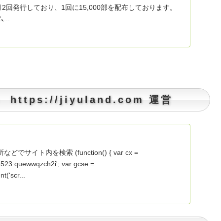
月2回発行しており、1回に15,000部を配布しております。
..
ps://jiyuland.com 運営
イト内を検索 (function() { var cx =
23:quewwqzch2i'; var gcse =
('scr...