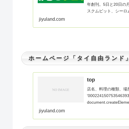
年創刊。5日と20日の
スクムビット、シーロム.
jiyuland.com
ホームページ「タイ自由ランド」 htt
top
店名、料理の種類、場所などでサ
'0002241507535463935
document.createElement
jiyuland.com