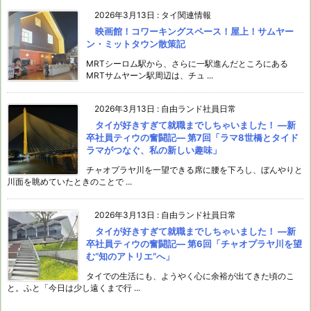
2026年3月13日
:
タイ関連情報
映画館！コワーキングスペース！屋上！サムヤー
ン・ミットタウン散策記
MRTシーロム駅から、さらに一駅進んだところにある
MRTサムヤーン駅周辺は、チュ ...
2026年3月13日
:
自由ランド社員日常
タイが好きすぎて就職までしちゃいました！ ―新
卒社員ティウの奮闘記― 第7回「ラマ8世橋とタイド
ラマがつなぐ、私の新しい趣味」
チャオプラヤ川を一望できる席に腰を下ろし、ぼんやりと
川面を眺めていたときのことで ...
2026年3月13日
:
自由ランド社員日常
タイが好きすぎて就職までしちゃいました！ ―新
卒社員ティウの奮闘記― 第6回「チャオプラヤ川を望
む“知のアトリエ”へ」
タイでの生活にも、ようやく心に余裕が出てきた頃のこ
と。ふと「今日は少し遠くまで行 ...