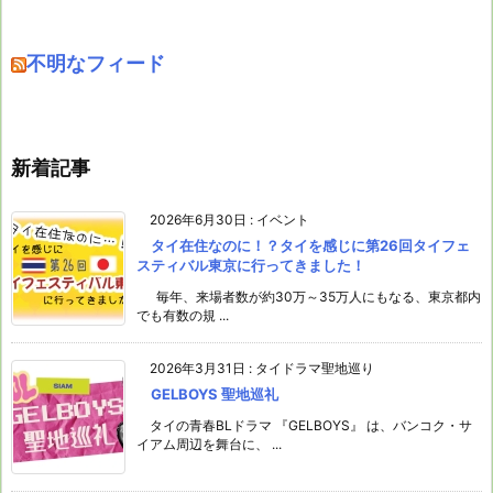
不明なフィード
新着記事
2026年6月30日
:
イベント
タイ在住なのに！？タイを感じに第26回タイフェ
スティバル東京に行ってきました！
毎年、来場者数が約30万～35万人にもなる、東京都内
でも有数の規 ...
2026年3月31日
:
タイドラマ聖地巡り
GELBOYS 聖地巡礼
タイの青春BLドラマ 『GELBOYS』 は、バンコク・サ
イアム周辺を舞台に、 ...