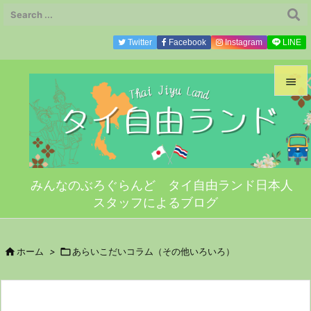
Twitter
Facebook
Instagram
LINE


メニ

サイ
みんなのぶろぐらんど タイ自由ランド日本人

スタッフによるブログ
前へ

次へ

ホーム
>

あらいこだいコラム（その他いろいろ）

検索