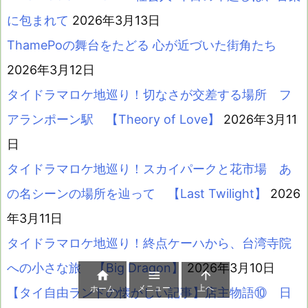
に包まれて
2026年3月13日
ThamePoの舞台をたどる 心が近づいた街角たち
2026年3月12日
タイドラマロケ地巡り！切なさが交差する場所 フ
アランポーン駅 【Theory of Love】
2026年3月11
日
タイドラマロケ地巡り！スカイパークと花市場 あ
の名シーンの場所を辿って 【Last Twilight】
2026
年3月11日
タイドラマロケ地巡り！終点ケーハから、台湾寺院
への小さな旅 【Big Dragon】
2026年3月10日



メニュー
上へ
ホーム
【タイ自由ランドの懐かしい記事】店主物語⑩ 日