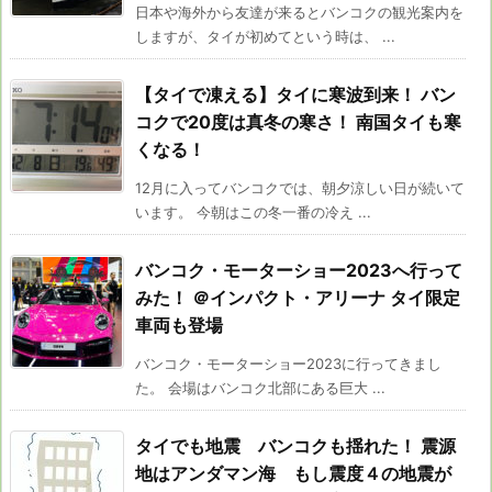
日本や海外から友達が来るとバンコクの観光案内を
しますが、タイが初めてという時は、 ...
【タイで凍える】タイに寒波到来！ バン
コクで20度は真冬の寒さ！ 南国タイも寒
くなる！
12月に入ってバンコクでは、朝夕涼しい日が続いて
います。 今朝はこの冬一番の冷え ...
バンコク・モーターショー2023へ行って
みた！ ＠インパクト・アリーナ タイ限定
車両も登場
バンコク・モーターショー2023に行ってきまし
た。 会場はバンコク北部にある巨大 ...
タイでも地震 バンコクも揺れた！ 震源
地はアンダマン海 もし震度４の地震が