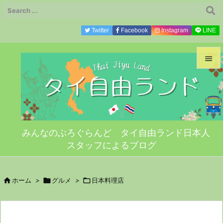
Twitter
Facebook
Instagram
LINE


メニ

サイ
みんなのぶろぐらんど タイ自由ランド日本人

スタッフによるブログ
前へ

次へ

ホーム
>

グルメ
>

日本料理店

検索