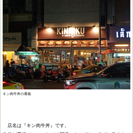
キン肉牛丼の看板
店名は『キン肉牛丼』です。