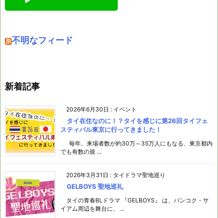
不明なフィード
新着記事
2026年6月30日
:
イベント
タイ在住なのに！？タイを感じに第26回タイフェ
スティバル東京に行ってきました！
毎年、来場者数が約30万～35万人にもなる、東京都内
でも有数の規 ...
2026年3月31日
:
タイドラマ聖地巡り
GELBOYS 聖地巡礼
タイの青春BLドラマ 『GELBOYS』 は、バンコク・サ
イアム周辺を舞台に、 ...