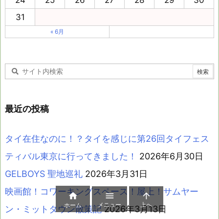
24
25
26
27
28
29
30
31
« 6月
最近の投稿
タイ在住なのに！？タイを感じに第26回タイフェス
ティバル東京に行ってきました！
2026年6月30日
GELBOYS 聖地巡礼
2026年3月31日
映画館！コワーキングスペース！屋上！サムヤー



メニュー
上へ
ホーム
ン・ミットタウン散策記
2026年3月13日