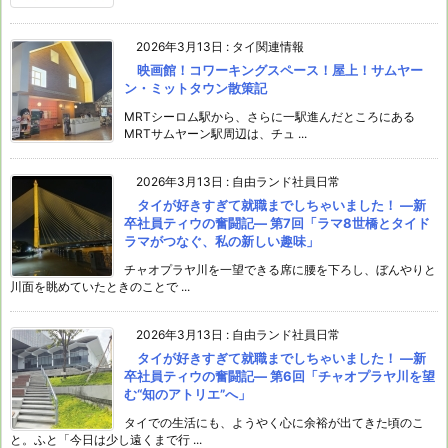
2026年3月13日
:
タイ関連情報
映画館！コワーキングスペース！屋上！サムヤー
ン・ミットタウン散策記
MRTシーロム駅から、さらに一駅進んだところにある
MRTサムヤーン駅周辺は、チュ ...
2026年3月13日
:
自由ランド社員日常
タイが好きすぎて就職までしちゃいました！ ―新
卒社員ティウの奮闘記― 第7回「ラマ8世橋とタイド
ラマがつなぐ、私の新しい趣味」
チャオプラヤ川を一望できる席に腰を下ろし、ぼんやりと
川面を眺めていたときのことで ...
2026年3月13日
:
自由ランド社員日常
タイが好きすぎて就職までしちゃいました！ ―新
卒社員ティウの奮闘記― 第6回「チャオプラヤ川を望
む“知のアトリエ”へ」
タイでの生活にも、ようやく心に余裕が出てきた頃のこ
と。ふと「今日は少し遠くまで行 ...