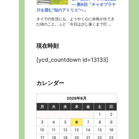
― 第6回「チャオプラヤ
川を望む“知のアトリエ”へ」
タイでの生活にも、ようやく心に余裕が出てき
た頃のこと。ふと「今日は少し遠くまで行 ...
現在時刻
[ycd_countdown id=13133]
カレンダー
2026年8月
月
火
水
木
金
土
日
1
2
3
4
5
6
7
8
9
10
11
12
13
14
15
16
17
18
19
20
21
22
23