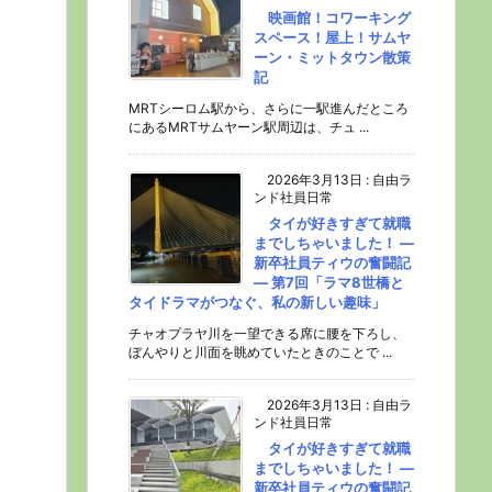
映画館！コワーキング
スペース！屋上！サムヤ
ーン・ミットタウン散策
記
MRTシーロム駅から、さらに一駅進んだところ
にあるMRTサムヤーン駅周辺は、チュ ...
2026年3月13日
:
自由ラ
ンド社員日常
タイが好きすぎて就職
までしちゃいました！ ―
新卒社員ティウの奮闘記
― 第7回「ラマ8世橋と
タイドラマがつなぐ、私の新しい趣味」
チャオプラヤ川を一望できる席に腰を下ろし、
ぼんやりと川面を眺めていたときのことで ...
2026年3月13日
:
自由ラ
ンド社員日常
タイが好きすぎて就職
までしちゃいました！ ―
新卒社員ティウの奮闘記