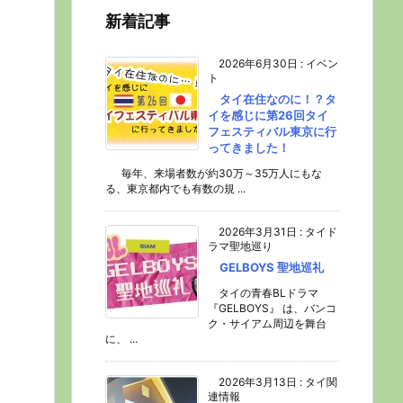
新着記事
2026年6月30日
:
イベン
ト
タイ在住なのに！？タ
イを感じに第26回タイ
フェスティバル東京に行
ってきました！
毎年、来場者数が約30万～35万人にもな
る、東京都内でも有数の規 ...
2026年3月31日
:
タイド
ラマ聖地巡り
GELBOYS 聖地巡礼
タイの青春BLドラマ
『GELBOYS』 は、バンコ
ク・サイアム周辺を舞台
に、 ...
2026年3月13日
:
タイ関
連情報