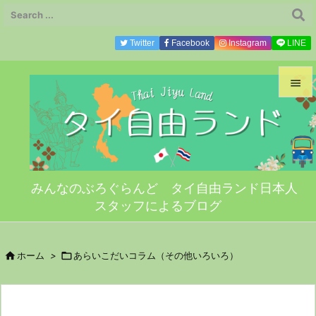
Twitter
Facebook
Instagram
LINE


メニ

サイ
みんなのぶろぐらんど タイ自由ランド日本人

スタッフによるブログ
前へ

次へ

ホーム
>

あらいこだいコラム（その他いろいろ）

検索