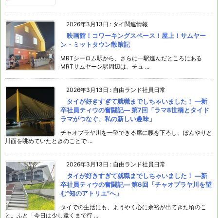
2026年3月13日
:
タイ関連情報
映画館！コワーキングスペース！屋上！サムヤー
ン・ミットタウン散策記
MRTシーロム駅から、さらに一駅進んだところにある
MRTサムヤーン駅周辺は、チュ ...
2026年3月13日
:
自由ランド社員日常
タイが好きすぎて就職までしちゃいました！ ―新
卒社員ティウの奮闘記― 第7回「ラマ8世橋とタイド
ラマがつなぐ、私の新しい趣味」
チャオプラヤ川を一望できる席に腰を下ろし、ぼんやりと
川面を眺めていたときのことで ...
2026年3月13日
:
自由ランド社員日常
タイが好きすぎて就職までしちゃいました！ ―新
卒社員ティウの奮闘記― 第6回「チャオプラヤ川を望
む“知のアトリエ”へ」
タイでの生活にも、ようやく心に余裕が出てきた頃のこ
と。ふと「今日は少し遠くまで行 ...