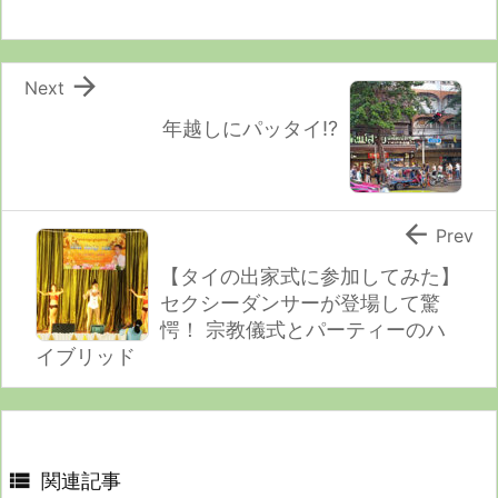

Next
年越しにパッタイ!?

Prev
【タイの出家式に参加してみた】
セクシーダンサーが登場して驚
愕！ 宗教儀式とパーティーのハ
イブリッド

関連記事