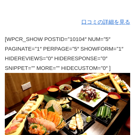
口コミの詳細を見る
[WPCR_SHOW POSTID=”10104″ NUM=”5″
PAGINATE=”1″ PERPAGE=”5″ SHOWFORM=”1″
HIDEREVIEWS=”0″ HIDERESPONSE=”0″
SNIPPET=”” MORE=”” HIDECUSTOM=”0″ ]