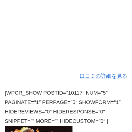
口コミの詳細を見る
[WPCR_SHOW POSTID=”10117″ NUM=”5″
PAGINATE=”1″ PERPAGE=”5″ SHOWFORM=”1″
HIDEREVIEWS=”0″ HIDERESPONSE=”0″
SNIPPET=”” MORE=”” HIDECUSTOM=”0″ ]