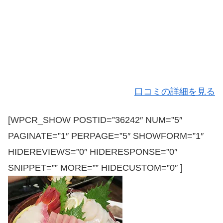
口コミの詳細を見る
[WPCR_SHOW POSTID=”36242″ NUM=”5″
PAGINATE=”1″ PERPAGE=”5″ SHOWFORM=”1″
HIDEREVIEWS=”0″ HIDERESPONSE=”0″
SNIPPET=”” MORE=”” HIDECUSTOM=”0″ ]