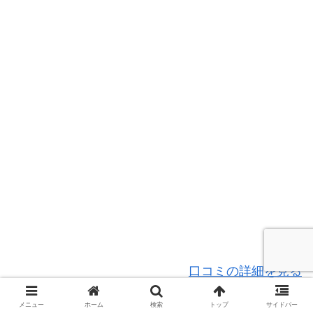
口コミの詳細を見る
メニュー
ホーム
検索
トップ
サイドバー
[WPCR_SHOW POSTID=”12746″ NUM=”5″