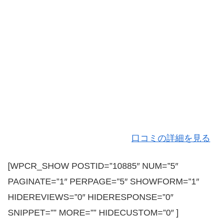
口コミの詳細を見る
[WPCR_SHOW POSTID=”10885″ NUM=”5″
PAGINATE=”1″ PERPAGE=”5″ SHOWFORM=”1″
HIDEREVIEWS=”0″ HIDERESPONSE=”0″
SNIPPET=”” MORE=”” HIDECUSTOM=”0″ ]