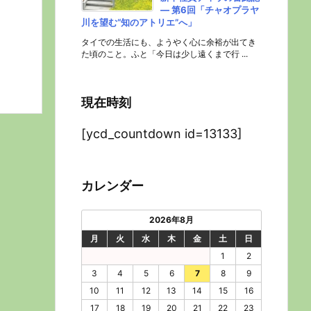
― 第6回「チャオプラヤ
川を望む“知のアトリエ”へ」
タイでの生活にも、ようやく心に余裕が出てき
た頃のこと。ふと「今日は少し遠くまで行 ...
現在時刻
[ycd_countdown id=13133]
カレンダー
2026年8月
月
火
水
木
金
土
日
1
2
3
4
5
6
7
8
9
10
11
12
13
14
15
16
17
18
19
20
21
22
23