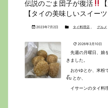
伝説のごま団子が復活
【
【タイの美味しいスイーツ

2023年7月2日

タイ料理店
,
グルメ

2026年3月10日
先週の月曜日、娘
きました。
おかゆとか、米粉で
จั๊บ とか、
イサーンのタイ料理