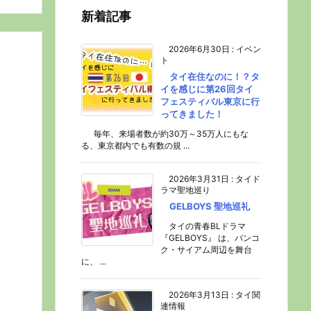
新着記事
2026年6月30日
:
イベン
ト
タイ在住なのに！？タ
イを感じに第26回タイ
フェスティバル東京に行
ってきました！
毎年、来場者数が約30万～35万人にもな
る、東京都内でも有数の規 ...
2026年3月31日
:
タイド
ラマ聖地巡り
GELBOYS 聖地巡礼
タイの青春BLドラマ
『GELBOYS』 は、バンコ
ク・サイアム周辺を舞台
に、 ...
2026年3月13日
:
タイ関
連情報