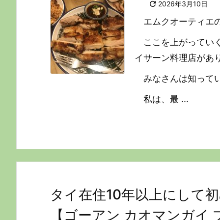

2026年3月10日
エムクオーティエ
ここを上がってい
イサーン料理店があ
みなさんは知って
私は、最 ...
タイ在住10年以上にして
【ゴーアン カオマンガイ