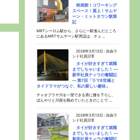
映画館！コワーキング
スペース！屋上！サムヤ
ーン・ミットタウン散策
記
MRTシーロム駅から、さらに一駅進んだところ
にあるMRTサムヤーン駅周辺は、チュ ...
2026年3月13日
:
自由ラ
ンド社員日常
タイが好きすぎて就職
までしちゃいました！ ―
新卒社員ティウの奮闘記
― 第7回「ラマ8世橋と
タイドラマがつなぐ、私の新しい趣味」
チャオプラヤ川を一望できる席に腰を下ろし、
ぼんやりと川面を眺めていたときのことで ...
2026年3月13日
:
自由ラ
ンド社員日常
タイが好きすぎて就職
までしちゃいました！ ―
新卒社員ティウの奮闘記