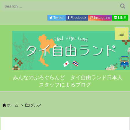
Twitter
Facebook
Instagram
LINE


メニ

サイ
みんなのぶろぐらんど タイ自由ランド日本人

スタッフによるブログ
前へ

次へ

ホーム
>

グルメ

検索