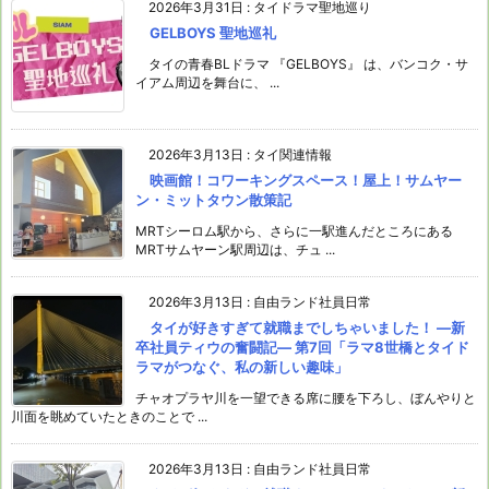
2026年3月31日
:
タイドラマ聖地巡り
GELBOYS 聖地巡礼
タイの青春BLドラマ 『GELBOYS』 は、バンコク・サ
イアム周辺を舞台に、 ...
2026年3月13日
:
タイ関連情報
映画館！コワーキングスペース！屋上！サムヤー
ン・ミットタウン散策記
MRTシーロム駅から、さらに一駅進んだところにある
MRTサムヤーン駅周辺は、チュ ...
2026年3月13日
:
自由ランド社員日常
タイが好きすぎて就職までしちゃいました！ ―新
卒社員ティウの奮闘記― 第7回「ラマ8世橋とタイド
ラマがつなぐ、私の新しい趣味」
チャオプラヤ川を一望できる席に腰を下ろし、ぼんやりと
川面を眺めていたときのことで ...
2026年3月13日
:
自由ランド社員日常