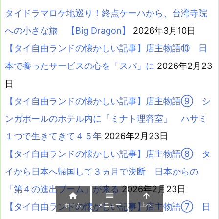
タイドラマロケ地巡り！終点ケーハから、台湾寺院
への小さな旅 【Big Dragon】
2026年3月10日
【タイ自由ランドの懐かしい記事】店主物語⑩ 日
本で養ったサービスの心を「スパ」に
2026年2月23
日
【タイ自由ランドの懐かしい記事】店主物語⑨ シ
ンガポールのホテル内に「ミナト理容室」 ハサミ
１つで生きてきて４５年
2026年2月23日
【タイ自由ランドの懐かしい記事】店主物語⑧ タ
イから日本へ帰国して３ヵ月で決断 日本からの
「第４の進出ブーム」が来る
2026年2月23日



メニュー
上へ
ホーム
【タイ自由ランドの懐かしい記事】店主物語⑦ 日