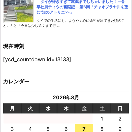
タイが好きすぎて就職までしちゃいました！ ―新
卒社員ティウの奮闘記― 第6回「チャオプラヤ川を望
む“知のアトリエ”へ」
タイでの生活にも、ようやく心に余裕が出てきた頃のこ
と。ふと「今日は少し遠くまで行 ...
現在時刻
[ycd_countdown id=13133]
カレンダー
2026年8月
月
火
水
木
金
土
日
1
2
3
4
5
6
7
8
9