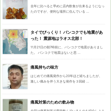
去年に比べると早めに店内飲食が出来るようになっ
たのですが、便利な場所に住んでいる ...
タイでびっくり！ バンコクでも地震があ
った！ 震源地はラオス北部！
11月21日の朝7時前に、バンコクで地震がありまし
た。 バンコクで地震はないと思 ...
痛風持ちの味方
はじめての痛風発作から20年ほど経ちましたが、
激しい痛みを伴う大きな発作を３回経 ...
痛風対策のための飲み物
今回は痛風対策で普段飲んでいるものを紹介しよう