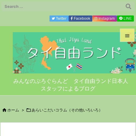
Twitter
Facebook
Instagram
LINE


メニ

サイ
みんなのぶろぐらんど タイ自由ランド日本人

スタッフによるブログ
前へ

次へ

ホーム
>

あらいこだいコラム（その他いろいろ）

検索