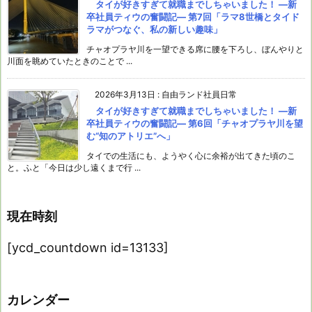
タイが好きすぎて就職までしちゃいました！ ―新
卒社員ティウの奮闘記― 第7回「ラマ8世橋とタイド
ラマがつなぐ、私の新しい趣味」
チャオプラヤ川を一望できる席に腰を下ろし、ぼんやりと
川面を眺めていたときのことで ...
2026年3月13日
:
自由ランド社員日常
タイが好きすぎて就職までしちゃいました！ ―新
卒社員ティウの奮闘記― 第6回「チャオプラヤ川を望
む“知のアトリエ”へ」
タイでの生活にも、ようやく心に余裕が出てきた頃のこ
と。ふと「今日は少し遠くまで行 ...
現在時刻
[ycd_countdown id=13133]
カレンダー