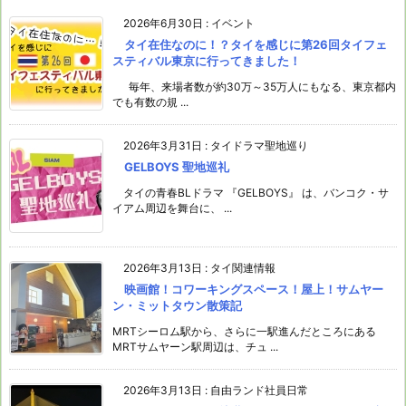
2026年6月30日
:
イベント
タイ在住なのに！？タイを感じに第26回タイフェ
スティバル東京に行ってきました！
毎年、来場者数が約30万～35万人にもなる、東京都内
でも有数の規 ...
2026年3月31日
:
タイドラマ聖地巡り
GELBOYS 聖地巡礼
タイの青春BLドラマ 『GELBOYS』 は、バンコク・サ
イアム周辺を舞台に、 ...
2026年3月13日
:
タイ関連情報
映画館！コワーキングスペース！屋上！サムヤー
ン・ミットタウン散策記
MRTシーロム駅から、さらに一駅進んだところにある
MRTサムヤーン駅周辺は、チュ ...
2026年3月13日
:
自由ランド社員日常